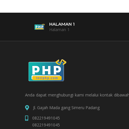
HALAMAN 1
Halaman 1
Anda dapat menghubungi kami melalui kontak dibawah
Jl. Gajah Mada gang Simeru Padang
082219491045
082219491045