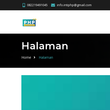
082219491045
info.intiphp@gmail.com
Halaman
Home
Halaman