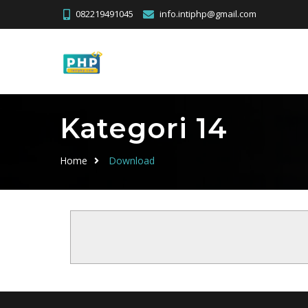
082219491045
info.intiphp@gmail.com
Kategori 14
Home
Download