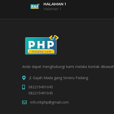
HALAMAN 1
Halaman 1
Anda dapat menghubungi kami melalui kontak dibawah
Jl. Gajah Mada gang Simeru Padang
082219491045
082219491045
info.intiphp@gmail.com