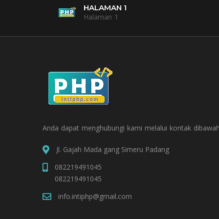
HALAMAN 1
Halaman 1
Anda dapat menghubungi kami melalui kontak dibawah
Jl. Gajah Mada gang Simeru Padang
082219491045
082219491045
info.intiphp@gmail.com