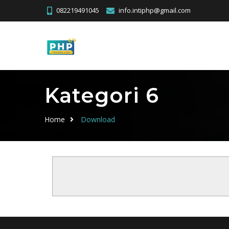
082219491045
info.intiphp@gmail.com
Kategori 6
Home
Download