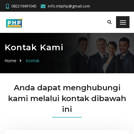
082219491045
info.intiphp@gmail.com
Kontak Kami
Home
Kontak
Anda dapat menghubungi
kami melalui kontak dibawah
ini