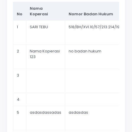
Nama
No
Koperasi
Nomor Badan Hukum
K
1
SARI TEBU
518/BH/XVI.10/57/213.214/19
EX
TE
2
Nama Koperasi
no badan hukum
DU
123
3
Y
TE
4
PU
5
asdasdassadas
asdasdas
DU