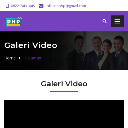
082219491045
info.intiphp@gmail.com
Galeri Video
Home
Halaman
Galeri Video