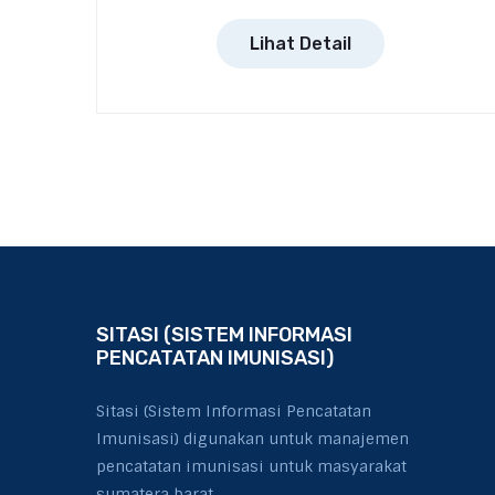
Lihat Detail
SITASI (SISTEM INFORMASI
PENCATATAN IMUNISASI)
Sitasi (Sistem Informasi Pencatatan
Imunisasi) digunakan untuk manajemen
pencatatan imunisasi untuk masyarakat
sumatera barat.