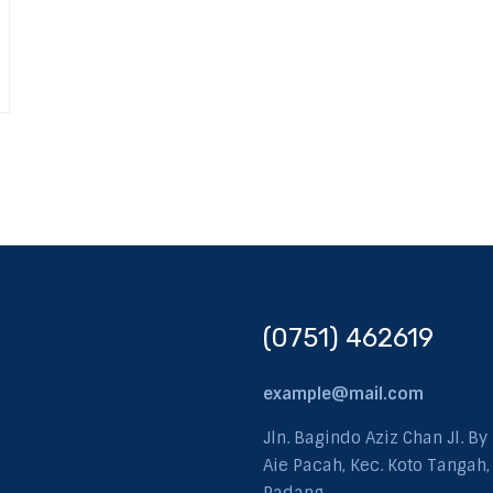
(0751) 462619
example@mail.com
Jln. Bagindo Aziz Chan Jl. By
Aie Pacah, Kec. Koto Tangah,